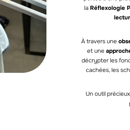
la
Réflexologie P
lectu
À travers une
obse
et une
approch
décrypter les fon
cachées, les sc
Un outil précieu