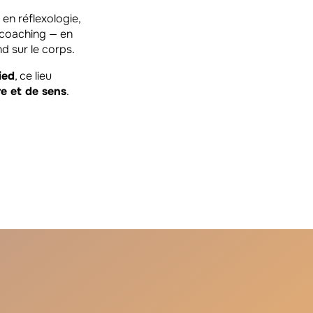
en réflexologie,
 coaching — en
nd sur le corps.
ied
, ce lieu
e et de sens
.