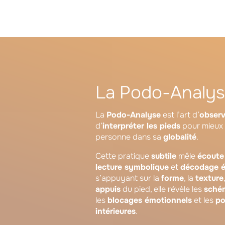
La Podo-Analy
La
Podo-Analyse
est l’art d’
observ
d’
interpréter les pieds
pour mieux
personne dans sa
globalité
.
Cette pratique
subtile
mêle
écoute
lecture symbolique
et
décodage é
s’appuyant sur la
forme
, la
texture
appuis
du pied, elle révèle les
sché
les
blocages émotionnels
et les
po
intérieures
.