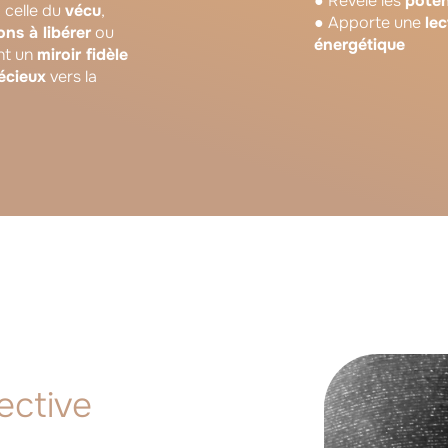
● Révèle les
poten
: celle du
vécu
,
● Apporte une
lec
ons à libérer
ou
énergétique
ent un
miroir fidèle
écieux
vers la
ective