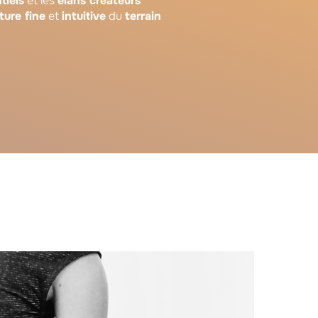
tiels
et les
élans créateurs
ture fine
et
intuitive
du
terrain