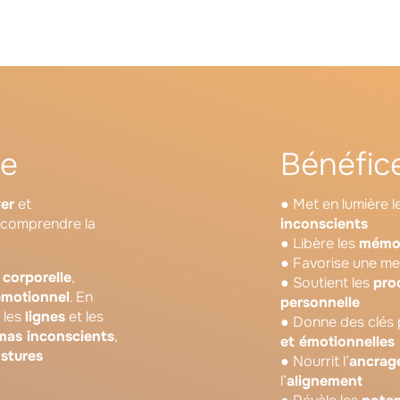
se
Bénéfic
er
et
● Met en lumière 
 comprendre la
inconscients
● Libère les
mémoir
● Favorise une me
 corporelle
,
● Soutient les
pro
motionnel
. En
personnelle
, les
lignes
et les
● Donne des clés 
mas inconscients
,
et émotionnelles
stures
● Nourrit l’
ancrag
l’
alignement