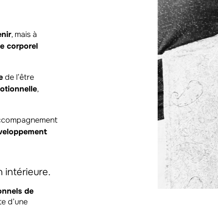
enir
, mais à
e corporel
e
de l’être
otionnelle
,
 accompagnement
veloppement
 intérieure.
onnels de
te d’une