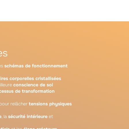
es
les
schémas de fonctionnement
es corporelles cristallisées
illeure
conscience de soi
cessus de transformation
pour relâcher
tensions physiques
e
, la
sécurité intérieure
et