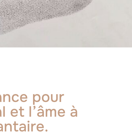
ance pour
l et l’âme à
antaire.