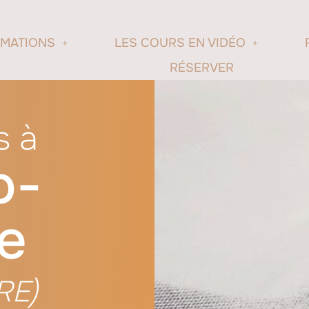
RMATIONS
LES COURS EN VIDÉO
RÉSERVER
s à
o-
e
RE)